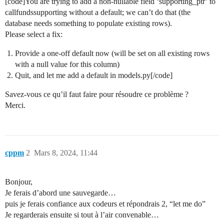
[code]You are trying to add a non-nullable field ‘supporting_ptr’ to
callfundssupporting without a default; we can’t do that (the
database needs something to populate existing rows).
Please select a fix:
Provide a one-off default now (will be set on all existing rows
with a null value for this column)
Quit, and let me add a default in models.py[/code]
Savez-vous ce qu’il faut faire pour résoudre ce problème ?
Merci.
cppm
2
Mars 8, 2024, 11:44
Bonjour,
Je ferais d’abord une sauvegarde…
puis je ferais confiance aux codeurs et répondrais 2, “let me do”
Je regarderais ensuite si tout à l’air convenable…